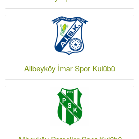
Alibeyköy İmar Spor Kulübü