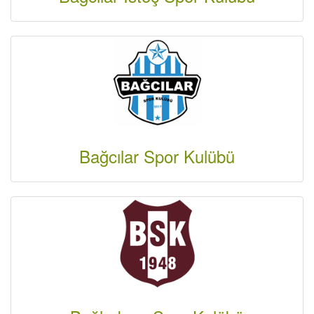
Bağcılar Spor Kulübü