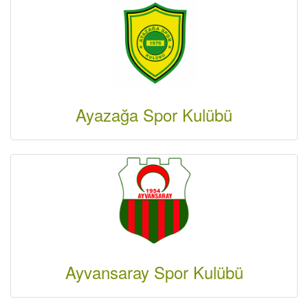
Ayazağa Spor Kulübü
Ayvansaray Spor Kulübü