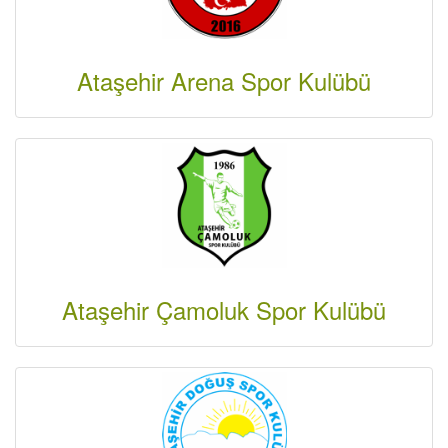
Ataşehir Arena Spor Kulübü
Ataşehir Çamoluk Spor Kulübü