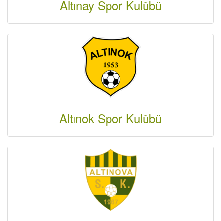
Altınay Spor Kulübü
Altınok Spor Kulübü