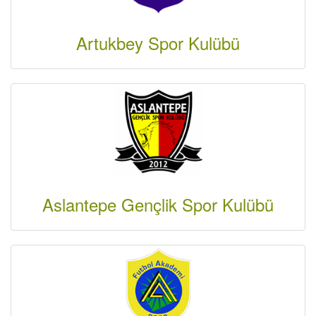
Artukbey Spor Kulübü
Aslantepe Gençlik Spor Kulübü