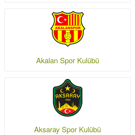
Akalan Spor Kulübü
Aksaray Spor Kulübü