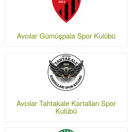
Avcılar Gümüşpala Spor Kulübü
Avcılar Tahtakale Kartalları Spor
Kulübü