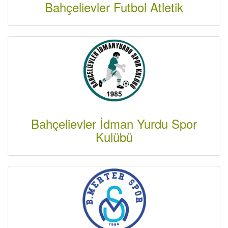
Bahçelievler Futbol Atletik
Bahçelievler İdman Yurdu Spor
Kulübü