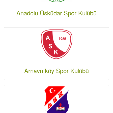
Anadolu Üsküdar Spor Kulübü
Arnavutköy Spor Kulübü