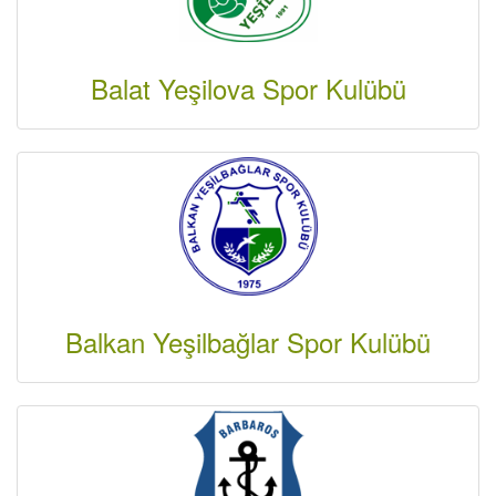
Balat Yeşilova Spor Kulübü
Balkan Yeşilbağlar Spor Kulübü