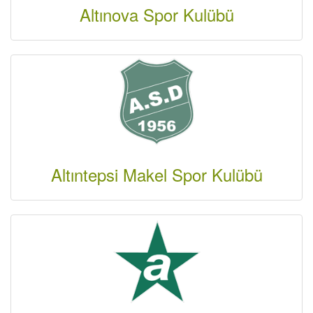
Altınova Spor Kulübü
Altıntepsi Makel Spor Kulübü