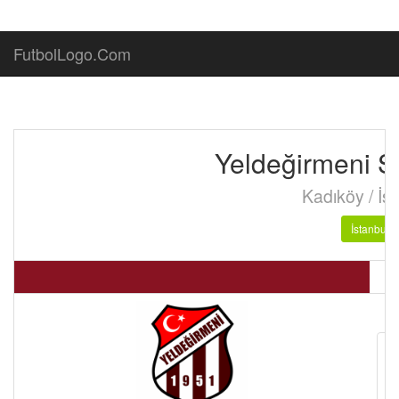
FutbolLogo.Com
Yeldeğirmeni S
Kadıköy / İs
İstanbul