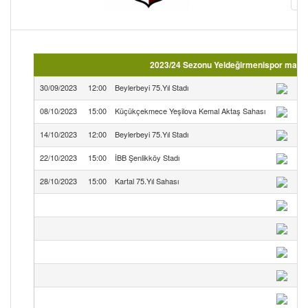
2023/24 Sezonu Yeldeğirmenispor maç fik
30/09/2023
12:00
Beylerbeyi 75.Yıl Stadı
08/10/2023
15:00
Küçükçekmece Yeşilova Kemal Aktaş Sahası
14/10/2023
12:00
Beylerbeyi 75.Yıl Stadı
22/10/2023
15:00
İBB Şenlikköy Stadı
İs
28/10/2023
15:00
Kartal 75.Yıl Sahası