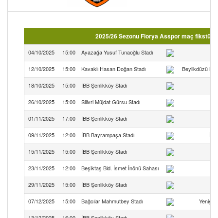
2025/26 Sezonu Florya Asspor maç fikstürü 
04/10/2025
15:00
Ayazağa Yusuf Tunaoğlu Stadı
12/10/2025
15:00
Kavaklı Hasan Doğan Stadı
Beylikdüzü Kuz
18/10/2025
15:00
İBB Şenlikköy Stadı
26/10/2025
15:00
Silivri Müjdat Gürsu Stadı
01/11/2025
17:00
İBB Şenlikköy Stadı
09/11/2025
12:00
İBB Bayrampaşa Stadı
İst
15/11/2025
15:00
İBB Şenlikköy Stadı
23/11/2025
12:00
Beşiktaş Bld. İsmet İnönü Sahası
29/11/2025
15:00
İBB Şenlikköy Stadı
07/12/2025
15:00
Bağcılar Mahmutbey Stadı
Yeniyüz
13/12/2025
16:00
İBB Şenlikköy Stadı