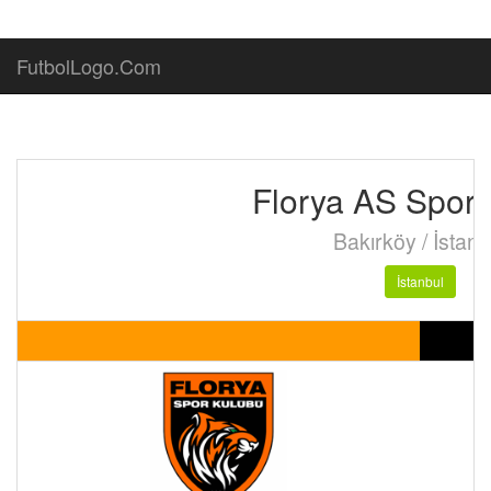
FutbolLogo.Com
Florya AS Spor
Bakırköy / İstanb
İstanbul