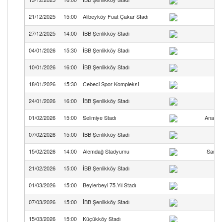
21/12/2025
15:00
Alibeyköy Fuat Çakar Stadı
27/12/2025
14:00
İBB Şenlikköy Stadı
04/01/2026
15:30
İBB Şenlikköy Stadı
10/01/2026
16:00
İBB Şenlikköy Stadı
18/01/2026
15:30
Cebeci Spor Kompleksi
24/01/2026
16:00
İBB Şenlikköy Stadı
01/02/2026
15:00
Selimiye Stadı
Anadol
07/02/2026
15:00
İBB Şenlikköy Stadı
15/02/2026
14:00
Alemdağ Stadyumu
Saman
21/02/2026
15:00
İBB Şenlikköy Stadı
01/03/2026
15:00
Beylerbeyi 75.Yıl Stadı
K
07/03/2026
15:00
İBB Şenlikköy Stadı
15/03/2026
15:00
Küçükköy Stadı