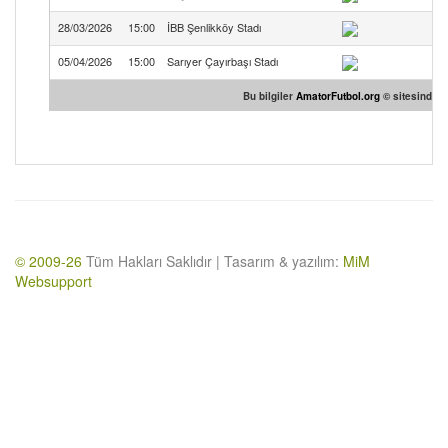
28/03/2026
15:00
İBB Şenlikköy Stadı
05/04/2026
15:00
Sarıyer Çayırbaşı Stadı
Bu bilgiler
AmatorFutbol.org
© sitesinden t
© 2009-26
Tüm Hakları Saklıdır | Tasarım & yazılım:
MiM
Websupport