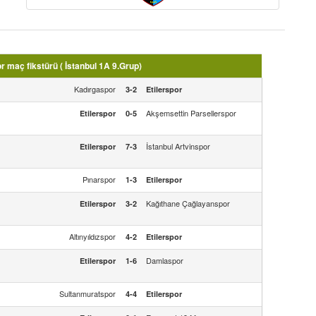
r maç fikstürü ( İstanbul 1A 9.Grup)
Kadırgaspor
3-2
Etilerspor
Akşemsettin Parsellerspor
Etilerspor
0-5
İstanbul Artvinspor
Etilerspor
7-3
Pınarspor
1-3
Etilerspor
Kağıthane Çağlayanspor
Etilerspor
3-2
Altınyıldızspor
4-2
Etilerspor
Damlaspor
Etilerspor
1-6
Sultanmuratspor
4-4
Etilerspor