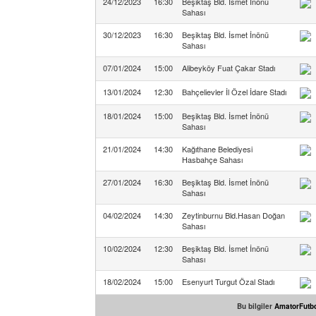
24/12/2023
16:30
Beşiktaş Bld. İsmet İnönü
Sahası
30/12/2023
16:30
Beşiktaş Bld. İsmet İnönü
Sahası
07/01/2024
15:00
Alibeyköy Fuat Çakar Stadı
13/01/2024
12:30
Bahçelievler İl Özel İdare Stadı
18/01/2024
15:00
Beşiktaş Bld. İsmet İnönü
Sahası
21/01/2024
14:30
Kağıthane Belediyesi
Hasbahçe Sahası
27/01/2024
16:30
Beşiktaş Bld. İsmet İnönü
Sahası
04/02/2024
14:30
Zeytinburnu Bld.Hasan Doğan
Sahası
10/02/2024
12:30
Beşiktaş Bld. İsmet İnönü
Sahası
18/02/2024
15:00
Esenyurt Turgut Özal Stadı
Bu bilgiler
AmatorFutbo