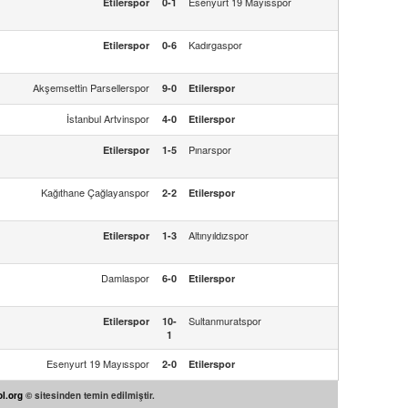
Esenyurt 19 Mayısspor
Etilerspor
0-1
Kadırgaspor
Etilerspor
0-6
Akşemsettin Parsellerspor
9-0
Etilerspor
İstanbul Artvinspor
4-0
Etilerspor
Pınarspor
Etilerspor
1-5
Kağıthane Çağlayanspor
2-2
Etilerspor
Altınyıldızspor
Etilerspor
1-3
Damlaspor
6-0
Etilerspor
Sultanmuratspor
Etilerspor
10-
1
Esenyurt 19 Mayısspor
2-0
Etilerspor
l.org
© sitesinden temin edilmiştir.