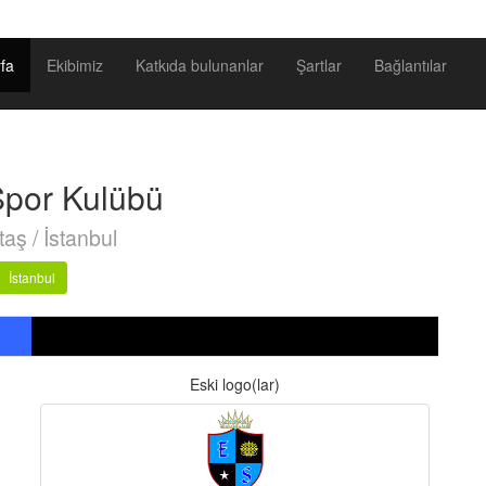
fa
Ekibimiz
Katkıda bulunanlar
Şartlar
Bağlantılar
 Spor Kulübü
taş / İstanbul
İstanbul
Eski logo(lar)