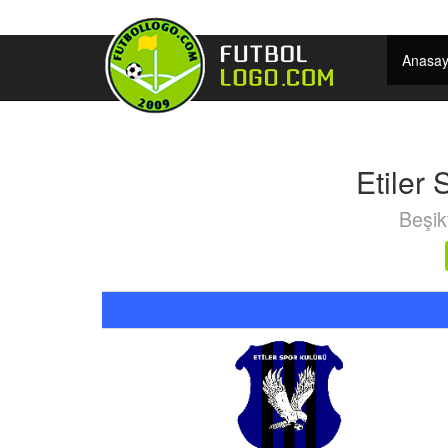
Anasay
Etiler
Beşik