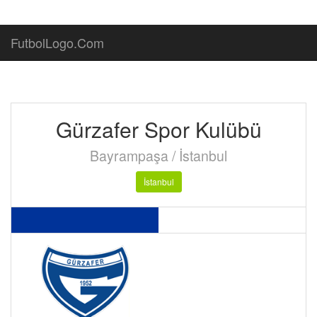
FutbolLogo.Com
Gürzafer Spor Kulübü
Bayrampaşa / İstanbul
İstanbul