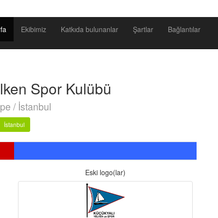
fa
Ekibimiz
Katkıda bulunanlar
Şartlar
Bağlantılar
elken Spor Kulübü
pe / İstanbul
İstanbul
Eski logo(lar)