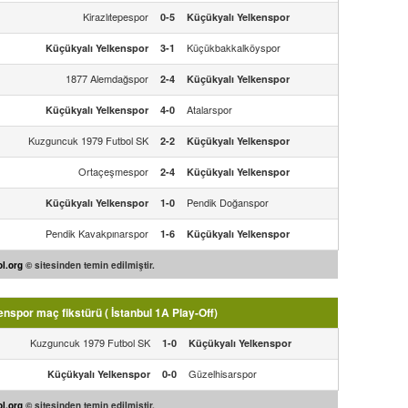
Kirazlıtepespor
0-5
Küçükyalı Yelkenspor
Küçükbakkalköyspor
Küçükyalı Yelkenspor
3-1
1877 Alemdağspor
2-4
Küçükyalı Yelkenspor
Atalarspor
Küçükyalı Yelkenspor
4-0
Kuzguncuk 1979 Futbol SK
2-2
Küçükyalı Yelkenspor
Ortaçeşmespor
2-4
Küçükyalı Yelkenspor
Pendik Doğanspor
Küçükyalı Yelkenspor
1-0
Pendik Kavakpınarspor
1-6
Küçükyalı Yelkenspor
l.org
© sitesinden temin edilmiştir.
spor maç fikstürü ( İstanbul 1A Play-Off)
Kuzguncuk 1979 Futbol SK
1-0
Küçükyalı Yelkenspor
Güzelhisarspor
Küçükyalı Yelkenspor
0-0
l.org
© sitesinden temin edilmiştir.