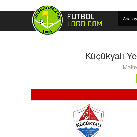
Anasay
Küçükyalı Y
Malte