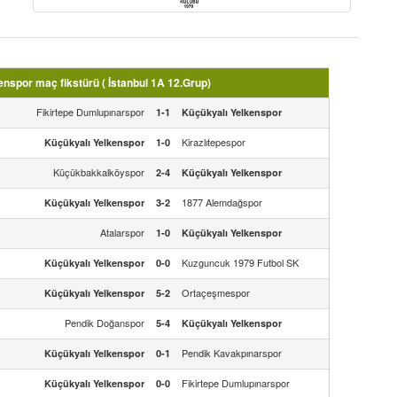
nspor maç fikstürü ( İstanbul 1A 12.Grup)
Fikirtepe Dumlupınarspor
1-1
Küçükyalı Yelkenspor
Kirazlıtepespor
Küçükyalı Yelkenspor
1-0
Küçükbakkalköyspor
2-4
Küçükyalı Yelkenspor
1877 Alemdağspor
Küçükyalı Yelkenspor
3-2
Atalarspor
1-0
Küçükyalı Yelkenspor
Kuzguncuk 1979 Futbol SK
Küçükyalı Yelkenspor
0-0
Ortaçeşmespor
Küçükyalı Yelkenspor
5-2
Pendik Doğanspor
5-4
Küçükyalı Yelkenspor
Pendik Kavakpınarspor
Küçükyalı Yelkenspor
0-1
Fikirtepe Dumlupınarspor
Küçükyalı Yelkenspor
0-0