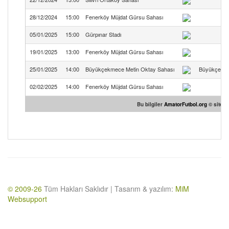
28/12/2024
15:00
Fenerköy Müjdat Gürsu Sahası
05/01/2025
15:00
Gürpınar Stadı
19/01/2025
13:00
Fenerköy Müjdat Gürsu Sahası
25/01/2025
14:00
Büyükçekmece Metin Oktay Sahası
Büyükçekm
02/02/2025
14:00
Fenerköy Müjdat Gürsu Sahası
Bu bilgiler
AmatorFutbol.org
© sitesi
© 2009-26
Tüm Hakları Saklıdır | Tasarım & yazılım:
MiM
Websupport