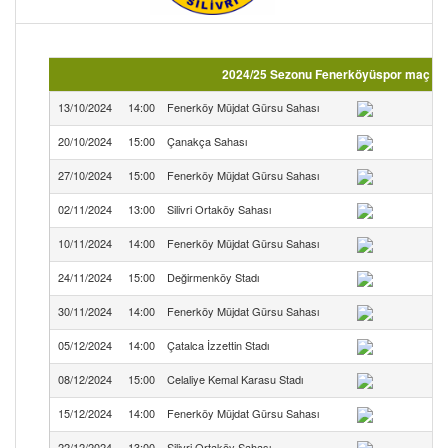
2024/25 Sezonu Fenerköyüspor maç fikst
13/10/2024
14:00
Fenerköy Müjdat Gürsu Sahası
20/10/2024
15:00
Çanakça Sahası
27/10/2024
15:00
Fenerköy Müjdat Gürsu Sahası
02/11/2024
13:00
Silivri Ortaköy Sahası
10/11/2024
14:00
Fenerköy Müjdat Gürsu Sahası
24/11/2024
15:00
Değirmenköy Stadı
D
30/11/2024
14:00
Fenerköy Müjdat Gürsu Sahası
05/12/2024
14:00
Çatalca İzzettin Stadı
08/12/2024
15:00
Celaliye Kemal Karasu Stadı
15/12/2024
14:00
Fenerköy Müjdat Gürsu Sahası
22/12/2024
13:00
Silivri Ortaköy Sahası