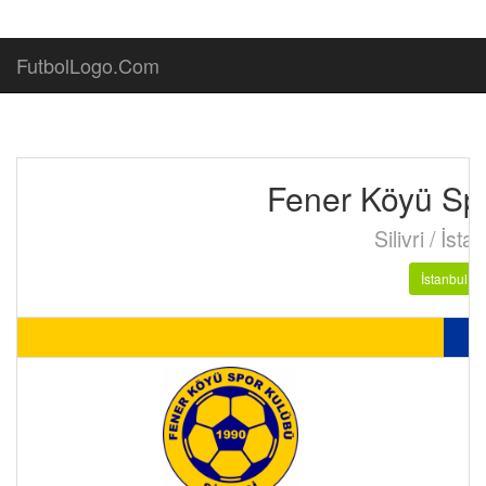
FutbolLogo.Com
Fener Köyü Sp
Silivri / İsta
İstanbul