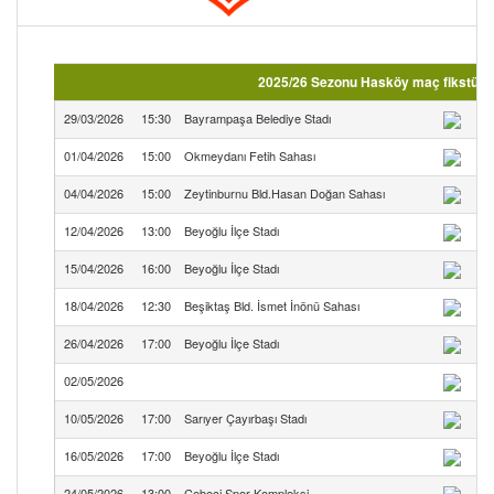
2025/26 Sezonu Hasköy maç fikstürü (
29/03/2026
15:30
Bayrampaşa Belediye Stadı
Ba
01/04/2026
15:00
Okmeydanı Fetih Sahası
04/04/2026
15:00
Zeytinburnu Bld.Hasan Doğan Sahası
12/04/2026
13:00
Beyoğlu İlçe Stadı
15/04/2026
16:00
Beyoğlu İlçe Stadı
18/04/2026
12:30
Beşiktaş Bld. İsmet İnönü Sahası
26/04/2026
17:00
Beyoğlu İlçe Stadı
02/05/2026
10/05/2026
17:00
Sarıyer Çayırbaşı Stadı
16/05/2026
17:00
Beyoğlu İlçe Stadı
24/05/2026
13:00
Cebeci Spor Kompleksi