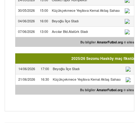
30/05/2026
15:00
Küçükçekmece Yeşilova Kemal Aktaş Sahası
04/06/2026
16:00
Beyoğlu İlçe Stadı
07/06/2026
13:00
Avcılar Bld.Atatürk Stadı
Bu bilgiler
AmatorFutbol.org
© sitesind
2025/26 Sezonu Hasköy maç fikstürü ( 
14/06/2026
17:00
Beyoğlu İlçe Stadı
21/06/2026
16:30
Küçükçekmece Yeşilova Kemal Aktaş Sahası
Bu bilgiler
AmatorFutbol.org
© sitesind