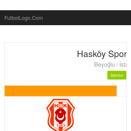
FutbolLogo.Com
Hasköy Spor 
Beyoğlu / İsta
İstanbul