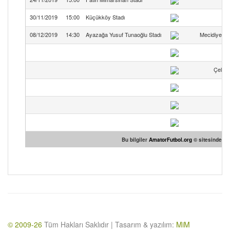
30/11/2019
15:00
Küçükköy Stadı
08/12/2019
14:30
Ayazağa Yusuf Tunaoğlu Stadı
Mecidiyekö
Çelikt
Bu bilgiler
AmatorFutbol.org
© sitesinden te
© 2009-26
Tüm Hakları Saklıdır | Tasarım & yazılım:
MiM