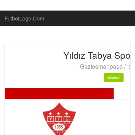
FutbolLogo.Com
Yıldız Tabya Spor
Gaziosmanpaşa / İst
İstanbul