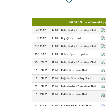
2025/26 Sezonu Sancaktepe 
12/10/2025
17:00
Bahçelievler İl Özel İdare Stadı
18/10/2025
13:00
Beyoğlu İlçe Stadı
26/10/2025
13:00
Bahçelievler İl Özel İdare Stadı
01/11/2025
15:00
Cebeci Spor Kompleksi
09/11/2025
17:00
Bahçelievler İl Özel İdare Stadı
15/11/2025
13:00
Fatih Mimarsinan Stadı
18/11/2025
13:00
Bağcılar Mahmutbey Stadı
23/11/2025
13:00
Bahçelievler İl Özel İdare Stadı
10/12/2025
12:00
Fatih Mimarsinan Stadı
07/12/2025
15:00
Başakşehir Bld.Şehit Erdem