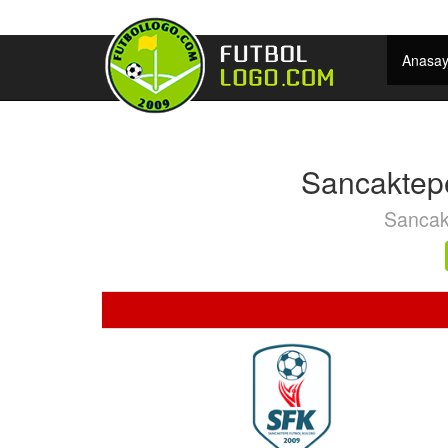
Anasay
Sancaktepe
Sancakt