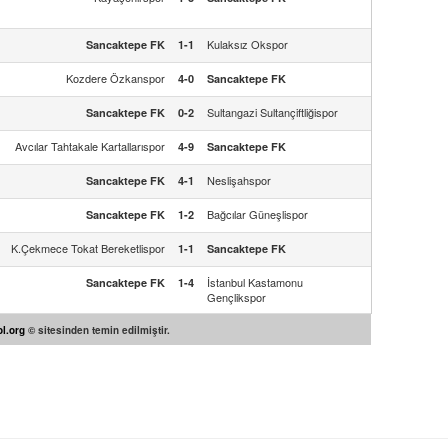
Kulaksız Okspor
Sancaktepe FK
1-1
Kozdere Özkanspor
4-0
Sancaktepe FK
Sultangazi Sultançiftliğispor
Sancaktepe FK
0-2
Avcılar Tahtakale Kartallarıspor
4-9
Sancaktepe FK
Neslişahspor
Sancaktepe FK
4-1
Bağcılar Güneşlispor
Sancaktepe FK
1-2
K.Çekmece Tokat Bereketlispor
1-1
Sancaktepe FK
İstanbul Kastamonu
Sancaktepe FK
1-4
Gençlikspor
l.org
© sitesinden temin edilmiştir.