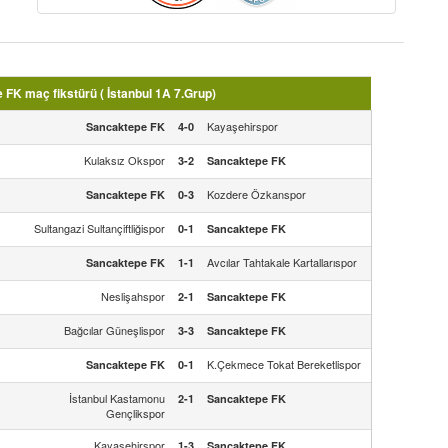
FK maç fikstürü ( İstanbul 1A 7.Grup)
Kayaşehirspor
Sancaktepe FK
4-0
Kulaksız Okspor
3-2
Sancaktepe FK
Kozdere Özkanspor
Sancaktepe FK
0-3
Sultangazi Sultançiftliğispor
0-1
Sancaktepe FK
Avcılar Tahtakale Kartallarıspor
Sancaktepe FK
1-1
Neslişahspor
2-1
Sancaktepe FK
Bağcılar Güneşlispor
3-3
Sancaktepe FK
K.Çekmece Tokat Bereketlispor
Sancaktepe FK
0-1
İstanbul Kastamonu
2-1
Sancaktepe FK
Gençlikspor
Kayaşehirspor
1-3
Sancaktepe FK