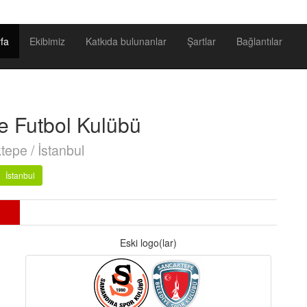
fa
Ekibimiz
Katkıda bulunanlar
Şartlar
Bağlantılar
 Futbol Kulübü
epe / İstanbul
İstanbul
Eski logo(lar)