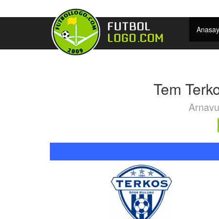
Anasay
Tem Terko
Arnavut