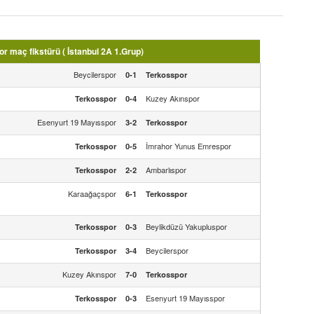
 maç fikstürü ( İstanbul 2A 1.Grup)
Beycilerspor
0-1
Terkosspor
Kuzey Akınspor
Terkosspor
0-4
Esenyurt 19 Mayısspor
3-2
Terkosspor
İmrahor Yunus Emrespor
Terkosspor
0-5
Ambarlıspor
Terkosspor
2-2
Karaağaçspor
6-1
Terkosspor
Beylikdüzü Yakupluspor
Terkosspor
0-3
Beycilerspor
Terkosspor
3-4
Kuzey Akınspor
7-0
Terkosspor
Esenyurt 19 Mayısspor
Terkosspor
0-3