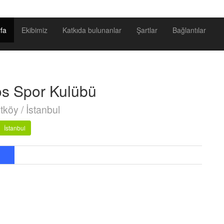
fa
Ekibimiz
Katkıda bulunanlar
Şartlar
Bağlantılar
s Spor Kulübü
köy / İstanbul
İstanbul