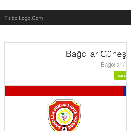
FutbolLogo.Com
Bağcılar Güneşl
Bağcılar / İ
İstanbul