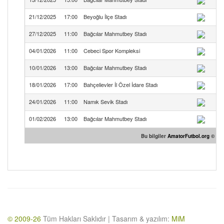
21/12/2025
17:00
Beyoğlu İlçe Stadı
27/12/2025
11:00
Bağcılar Mahmutbey Stadı
04/01/2026
11:00
Cebeci Spor Kompleksi
10/01/2026
13:00
Bağcılar Mahmutbey Stadı
18/01/2026
17:00
Bahçelievler İl Özel İdare Stadı
24/01/2026
11:00
Namık Sevik Stadı
01/02/2026
13:00
Bağcılar Mahmutbey Stadı
Bu bilgiler
AmatorFutbol.org
© site
© 2009-26
Tüm Hakları Saklıdır | Tasarım & yazılım:
MiM