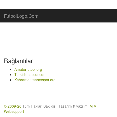
FutbolLogo.Com
Bağlantılar
Amatorfutbol.org
Turkish-soccer.com
Kahramanmarasspor.org
© 2009-26
Tüm Hakları Saklıdır | Tasarım & yazılım:
MiM
Websupport