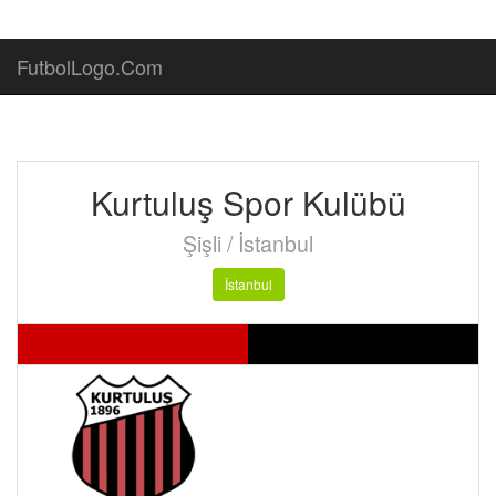
FutbolLogo.Com
Kurtuluş Spor Kulübü
Şişli / İstanbul
İstanbul