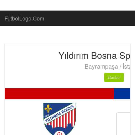
FutbolLogo.Com
Yıldırım Bosna Sp
Bayrampaşa / İstan
İstanbul