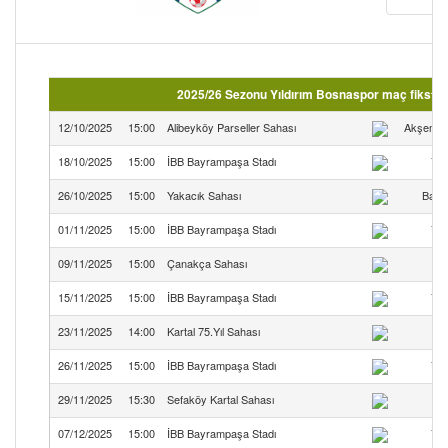
2025/26 Sezonu Yıldırım Bosnaspor maç fikstürü
12/10/2025
15:00
Alibeyköy Parseller Sahası
Akşemset
18/10/2025
15:00
İBB Bayrampaşa Stadı
Yıl
26/10/2025
15:00
Yakacık Sahası
Balka
01/11/2025
15:00
İBB Bayrampaşa Stadı
Yıl
09/11/2025
15:00
Çanakça Sahası
15/11/2025
15:00
İBB Bayrampaşa Stadı
Yıl
23/11/2025
14:00
Kartal 75.Yıl Sahası
Ce
26/11/2025
15:00
İBB Bayrampaşa Stadı
Yıl
29/11/2025
15:30
Sefaköy Kartal Sahası
S
07/12/2025
15:00
İBB Bayrampaşa Stadı
Yıl