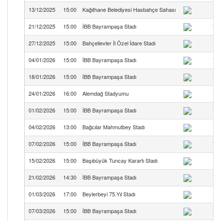
13/12/2025
15:00
Kağıthane Belediyesi Hasbahçe Sahası
21/12/2025
15:00
İBB Bayrampaşa Stadı
Yıl
27/12/2025
15:00
Bahçelievler İl Özel İdare Stadı
04/01/2026
15:00
İBB Bayrampaşa Stadı
Yıl
18/01/2026
15:00
İBB Bayrampaşa Stadı
Yıl
24/01/2026
16:00
Alemdağ Stadyumu
01/02/2026
15:00
İBB Bayrampaşa Stadı
Yıl
04/02/2026
13:00
Bağcılar Mahmutbey Stadı
To
07/02/2026
15:00
İBB Bayrampaşa Stadı
Yıl
15/02/2026
15:00
Başıbüyük Tuncay Karartı Stadı
21/02/2026
14:30
İBB Bayrampaşa Stadı
Yıl
01/03/2026
17:00
Beylerbeyi 75.Yıl Stadı
07/03/2026
15:00
İBB Bayrampaşa Stadı
Yıl