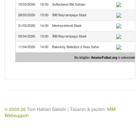
15/03/2026
16:00
Sultanbeyli Bld.Sahası
28/03/2026
15:00
İBB Bayrampaşa Stadı
Yıl
31/03/2026
14:00
Merkezefendi Stadı
05/04/2026
13:00
İBB Bayrampaşa Stadı
Yıl
11/04/2026
14:00
Bakırköy Belediye 2 Nolu Saha
Bu bilgiler
AmatorFutbol.org
© sitesinden te
© 2009-26
Tüm Hakları Saklıdır | Tasarım & yazılım:
MiM
Websupport