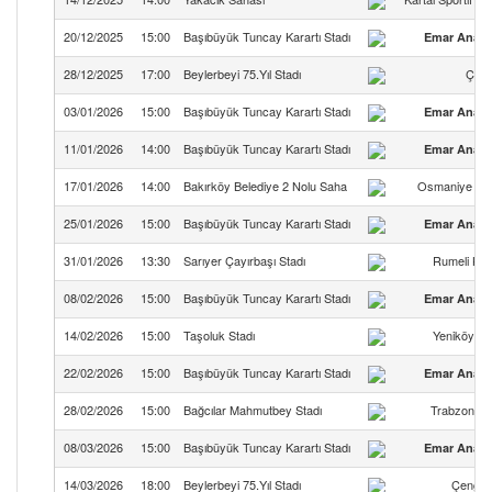
20/12/2025
15:00
Başıbüyük Tuncay Karartı Stadı
Emar Anado
28/12/2025
17:00
Beylerbeyi 75.Yıl Stadı
Çaml
03/01/2026
15:00
Başıbüyük Tuncay Karartı Stadı
Emar Anado
11/01/2026
14:00
Başıbüyük Tuncay Karartı Stadı
Emar Anado
17/01/2026
14:00
Bakırköy Belediye 2 Nolu Saha
Osmaniye İsti
25/01/2026
15:00
Başıbüyük Tuncay Karartı Stadı
Emar Anado
31/01/2026
13:30
Sarıyer Çayırbaşı Stadı
Rumeli Kav
08/02/2026
15:00
Başıbüyük Tuncay Karartı Stadı
Emar Anado
14/02/2026
15:00
Taşoluk Stadı
Yeniköy 19
22/02/2026
15:00
Başıbüyük Tuncay Karartı Stadı
Emar Anado
28/02/2026
15:00
Bağcılar Mahmutbey Stadı
Trabzon 14
08/03/2026
15:00
Başıbüyük Tuncay Karartı Stadı
Emar Anado
14/03/2026
18:00
Beylerbeyi 75.Yıl Stadı
Çengel