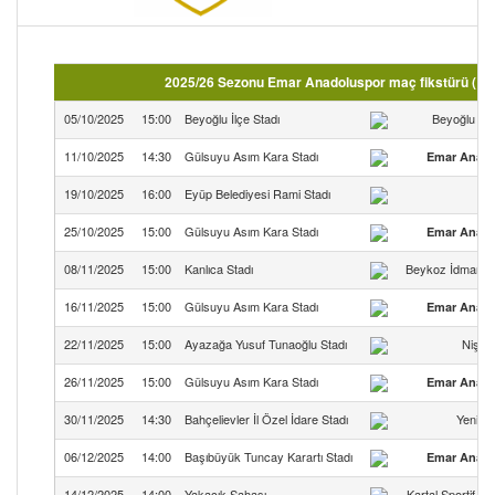
2025/26 Sezonu Emar Anadoluspor maç fikstürü ( İs
05/10/2025
15:00
Beyoğlu İlçe Stadı
Beyoğlu Çu
11/10/2025
14:30
Gülsuyu Asım Kara Stadı
Emar Anado
19/10/2025
16:00
Eyüp Belediyesi Rami Stadı
R
25/10/2025
15:00
Gülsuyu Asım Kara Stadı
Emar Anado
08/11/2025
15:00
Kanlıca Stadı
Beykoz İdman Y
16/11/2025
15:00
Gülsuyu Asım Kara Stadı
Emar Anado
22/11/2025
15:00
Ayazağa Yusuf Tunaoğlu Stadı
Nişan
26/11/2025
15:00
Gülsuyu Asım Kara Stadı
Emar Anado
30/11/2025
14:30
Bahçelievler İl Özel İdare Stadı
Yenibo
06/12/2025
14:00
Başıbüyük Tuncay Karartı Stadı
Emar Anado
14/12/2025
14:00
Yakacık Sahası
Kartal Sportif Faa