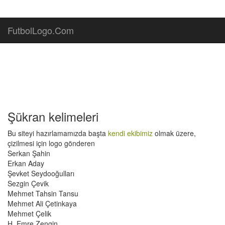
FutbolLogo.Com
Şükran kelimeleri
Bu siteyi hazırlamamızda başta
kendi ekibimiz
olmak üzere,
çizilmesi için logo gönderen
Serkan Şahin
Erkan Aday
Şevket Seydooğulları
Sezgin Çevik
Mehmet Tahsin Tansu
Mehmet Ali Çetinkaya
Mehmet Çelik
H. Emre Zengin