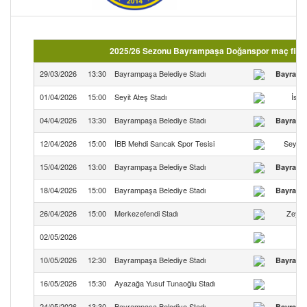
2025/26 Sezonu Bayrampaşa Doğanspor maç fikstür
29/03/2026
13:30
Bayrampaşa Belediye Stadı
Bayramp
01/04/2026
15:00
Seyit Ateş Stadı
İstan
04/04/2026
13:30
Bayrampaşa Belediye Stadı
Bayramp
12/04/2026
15:00
İBB Mehdi Sancak Spor Tesisi
Seyran
15/04/2026
13:00
Bayrampaşa Belediye Stadı
Bayramp
18/04/2026
15:00
Bayrampaşa Belediye Stadı
Bayramp
26/04/2026
15:00
Merkezefendi Stadı
Zeyti
02/05/2026
10/05/2026
12:30
Bayrampaşa Belediye Stadı
Bayramp
16/05/2026
15:30
Ayazağa Yusuf Tunaoğlu Stadı
24/05/2026
13:30
Bayrampaşa Belediye Stadı
Bayramp