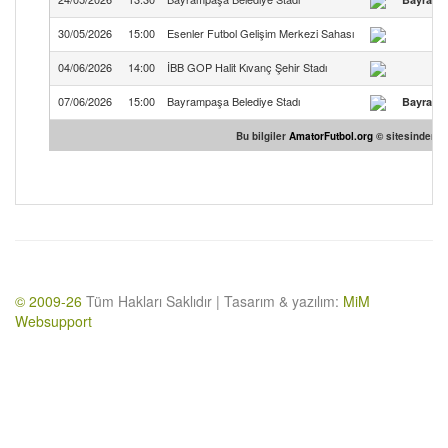
30/05/2026
15:00
Esenler Futbol Gelişim Merkezi Sahası
Ü
04/06/2026
14:00
İBB GOP Halit Kıvanç Şehir Stadı
07/06/2026
15:00
Bayrampaşa Belediye Stadı
Bayramp
Bu bilgiler
AmatorFutbol.org
© sitesinden te
© 2009-26
Tüm Hakları Saklıdır | Tasarım & yazılım:
MiM
Websupport