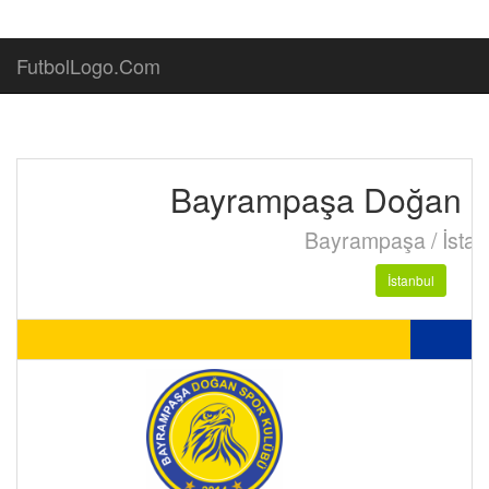
FutbolLogo.Com
Bayrampaşa Doğan S
Bayrampaşa / İstan
İstanbul