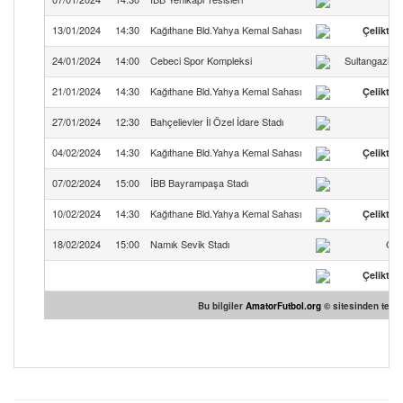
13/01/2024
14:30
Kağıthane Bld.Yahya Kemal Sahası
Çeliktep
24/01/2024
14:00
Cebeci Spor Kompleksi
Sultangazi E
21/01/2024
14:30
Kağıthane Bld.Yahya Kemal Sahası
Çeliktep
27/01/2024
12:30
Bahçelievler İl Özel İdare Stadı
Şi
04/02/2024
14:30
Kağıthane Bld.Yahya Kemal Sahası
Çeliktep
07/02/2024
15:00
İBB Bayrampaşa Stadı
10/02/2024
14:30
Kağıthane Bld.Yahya Kemal Sahası
Çeliktep
18/02/2024
15:00
Namık Sevik Stadı
Güz
Çeliktep
Bu bilgiler
AmatorFutbol.org
© sitesinden temin