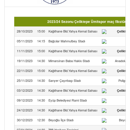
2023/24 Sezonu Çeliktepe Ümitspor maç fikstürü (
28/10/2023
15:00
Kağıthane Bld.Yahya Kemal Sahası
Çeliktep
05/11/2023
14:15
Bağcılar Mahmutbey Stadı
At
11/11/2023
15:00
Kağıthane Bld.Yahya Kemal Sahası
Çeliktep
19/11/2023
14:30
Mimarsinan Baba Hakkı Stadı
Anadolu E
22/11/2023
15:00
Kağıthane Bld.Yahya Kemal Sahası
Çeliktep
25/11/2023
14:30
Sarıyer Çayırbaşı Stadı
Poligon
03/12/2023
14:30
Kağıthane Bld.Yahya Kemal Sahası
Çeliktep
09/12/2023
14:30
Eyüp Belediyesi Rami Stadı
CP
24/12/2023
14:30
Kağıthane Bld.Yahya Kemal Sahası
Çeliktep
30/12/2023
12:30
Beyoğlu İlçe Stadı
Beyoğl
07/01/2024
14:30
İBB Yenikapı Tesisleri