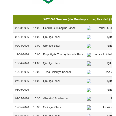
2025/26 Sezonu Şile Denizspor maç fikstürü ( İst
28/03/2026
15:00
Pendik Güllübağlar Sahası
Pendik Güllüb
02/04/2026
14:00
Şile İlçe Stadı
Şile D
05/04/2026
15:00
Şile İlçe Stadı
Şile D
11/04/2026
15:00
Başıbüyük Tuncay Karartı Stadı
Anadolu Atletik 
16/04/2026
14:00
Şile İlçe Stadı
Şile D
19/04/2026
16:00
Tuzla Belediye Sahası
Tuzla Gen
25/04/2026
14:00
Şile İlçe Stadı
Şile D
03/05/2026
Şile D
09/05/2026
15:30
Alemdağ Stadyumu
Soğ
17/05/2026
15:30
Selimiye Stadı
Üsküdar Ç
23/05/2026
13:00
Şile İlçe Stadı
Şile D