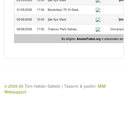
31/05/2026
17:00
Beylerbeyi 75.Yıl Stadı
Ün
03/06/2026
15:00
Şile İlçe Stadı
Şile D
06/06/2026
17:00
Trabzon Park Sahası
Ümraniye Y
Bu bilgiler
AmatorFutbol.org
© sitesinden temin 
© 2009-26
Tüm Hakları Saklıdır | Tasarım & yazılım:
MiM
Websupport