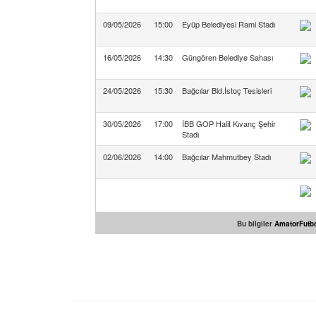
09/05/2026
15:00
Eyüp Belediyesi Rami Stadı
16/05/2026
14:30
Güngören Belediye Sahası
24/05/2026
15:30
Bağcılar Bld.İstoç Tesisleri
30/05/2026
17:00
İBB GOP Halit Kıvanç Şehir
Stadı
02/06/2026
14:00
Bağcılar Mahmutbey Stadı
Bu bilgiler
AmatorFutbo