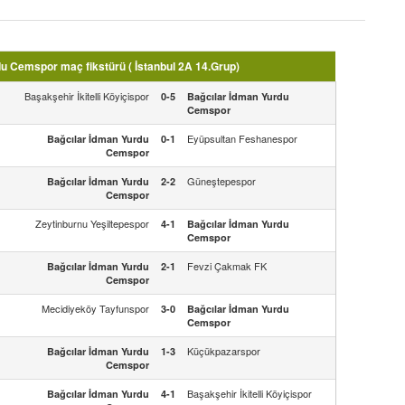
u Cemspor maç fikstürü ( İstanbul 2A 14.Grup)
Başakşehir İkitelli Köyiçispor
0-5
Bağcılar İdman Yurdu
Cemspor
Eyüpsultan Feshanespor
Bağcılar İdman Yurdu
0-1
Cemspor
Güneştepespor
Bağcılar İdman Yurdu
2-2
Cemspor
Zeytinburnu Yeşiltepespor
4-1
Bağcılar İdman Yurdu
Cemspor
Fevzi Çakmak FK
Bağcılar İdman Yurdu
2-1
Cemspor
Mecidiyeköy Tayfunspor
3-0
Bağcılar İdman Yurdu
Cemspor
Küçükpazarspor
Bağcılar İdman Yurdu
1-3
Cemspor
Başakşehir İkitelli Köyiçispor
Bağcılar İdman Yurdu
4-1