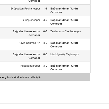
Cemspor
Eyüpsultan Feshanespor
1-1
Bağcılar İdman Yurdu
Cemspor
Güneştepespor
4-2
Bağcılar İdman Yurdu
Cemspor
Zeytinburnu Yeşiltepespor
Bağcılar İdman Yurdu
0-5
Cemspor
Fevzi Çakmak FK
4-0
Bağcılar İdman Yurdu
Cemspor
Mecidiyeköy Tayfunspor
Bağcılar İdman Yurdu
0-8
Cemspor
Küçükpazarspor
3-0
Bağcılar İdman Yurdu
Cemspor
l.org
© sitesinden temin edilmiştir.