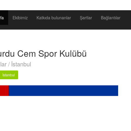
fa
Ekibimiz
Katkıda bulunanlar
Şartlar
Bağlantılar
urdu Cem Spor Kulübü
lar / İstanbul
İstanbul