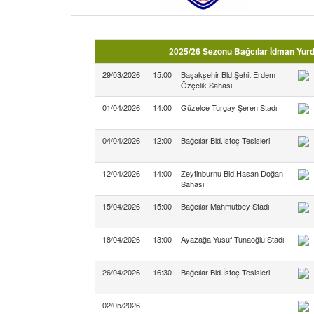
2025/26 Sezonu Bağcılar İdman Yurd
29/03/2026
15:00
Başakşehir Bld.Şehit Erdem
Özçelik Sahası
01/04/2026
14:00
Güzelce Turgay Şeren Stadı
04/04/2026
12:00
Bağcılar Bld.İstoç Tesisleri
12/04/2026
14:00
Zeytinburnu Bld.Hasan Doğan
Sahası
15/04/2026
15:00
Bağcılar Mahmutbey Stadı
18/04/2026
13:00
Ayazağa Yusuf Tunaoğlu Stadı
26/04/2026
16:30
Bağcılar Bld.İstoç Tesisleri
02/05/2026