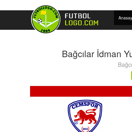
Anasay
Bağcılar İdman Y
Bağcı