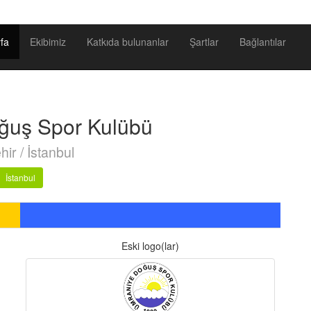
fa
Ekibimiz
Katkıda bulunanlar
Şartlar
Bağlantılar
ğuş Spor Kulübü
hir / İstanbul
İstanbul
Eski logo(lar)