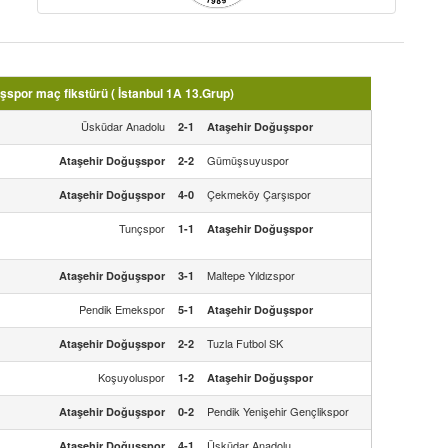
spor maç fikstürü ( İstanbul 1A 13.Grup)
Üsküdar Anadolu
2-1
Ataşehir Doğuşspor
Gümüşsuyuspor
Ataşehir Doğuşspor
2-2
Çekmeköy Çarşıspor
Ataşehir Doğuşspor
4-0
Tunçspor
1-1
Ataşehir Doğuşspor
Maltepe Yıldızspor
Ataşehir Doğuşspor
3-1
Pendik Emekspor
5-1
Ataşehir Doğuşspor
Tuzla Futbol SK
Ataşehir Doğuşspor
2-2
Koşuyoluspor
1-2
Ataşehir Doğuşspor
Pendik Yenişehir Gençlikspor
Ataşehir Doğuşspor
0-2
Üsküdar Anadolu
Ataşehir Doğuşspor
4-1