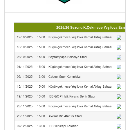
2025/26 Sezonu K.Çekmece Yeşilova Esnafspo
12/10/2025
15:00
Küçükçekmece Yeşilova Kemal Aktaş Sahası
18/10/2025
15:00
Küçükçekmece Yeşilova Kemal Aktaş Sahası
K.
26/10/2025
15:00
Bayrampaşa Belediye Stadı
01/11/2025
15:00
Küçükçekmece Yeşilova Kemal Aktaş Sahası
K.
09/11/2025
13:00
Cebeci Spor Kompleksi
15/11/2025
15:00
Küçükçekmece Yeşilova Kemal Aktaş Sahası
K.
19/11/2025
13:00
İBB GOP Halit Kıvanç Şehir Stadı
23/11/2025
15:00
Küçükçekmece Yeşilova Kemal Aktaş Sahası
K.
29/11/2025
15:00
Avcılar Bld.Atatürk Stadı
07/12/2025
13:00
İBB Yenikapı Tesisleri
K.