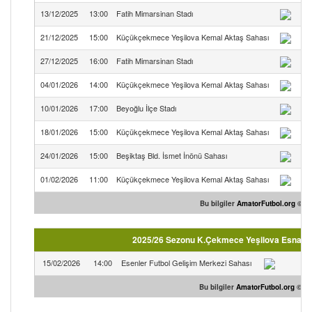
13/12/2025
13:00
Fatih Mimarsinan Stadı
21/12/2025
15:00
Küçükçekmece Yeşilova Kemal Aktaş Sahası
K.
27/12/2025
16:00
Fatih Mimarsinan Stadı
04/01/2026
14:00
Küçükçekmece Yeşilova Kemal Aktaş Sahası
K.
10/01/2026
17:00
Beyoğlu İlçe Stadı
18/01/2026
15:00
Küçükçekmece Yeşilova Kemal Aktaş Sahası
K.
24/01/2026
15:00
Beşiktaş Bld. İsmet İnönü Sahası
01/02/2026
11:00
Küçükçekmece Yeşilova Kemal Aktaş Sahası
K.
Bu bilgiler
AmatorFutbol.org
© sit
2025/26 Sezonu K.Çekmece Yeşilova Esnafspor
15/02/2026
14:00
Esenler Futbol Gelişim Merkezi Sahası
Bu bilgiler
AmatorFutbol.org
© sit