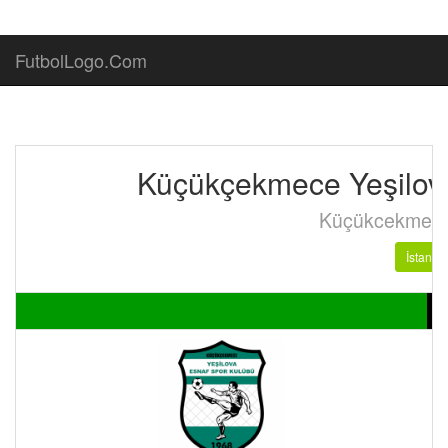
FutbolLogo.Com
Küçükçekmece Yeşilov
Küçükcekmece 
İstanbu