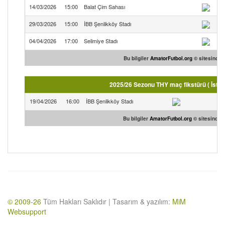
14/03/2026
15:00
Balat Çim Sahası
29/03/2026
15:00
İBB Şenlikköy Stadı
04/04/2026
17:00
Selimiye Stadı
Ka
Bu bilgiler
AmatorFutbol.org
© sitesinden 
2025/26 Sezonu THY maç fikstürü ( İsta
19/04/2026
16:00
İBB Şenlikköy Stadı
Bu bilgiler
AmatorFutbol.org
© sitesinden 
© 2009-26
Tüm Hakları Saklıdır | Tasarım & yazılım:
MiM
Websupport