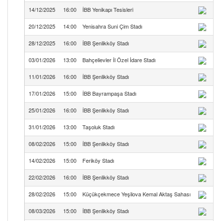
14/12/2025
16:00
İBB Yenikapı Tesisleri
20/12/2025
14:00
Yenisahra Suni Çim Stadı
28/12/2025
16:00
İBB Şenlikköy Stadı
03/01/2026
13:00
Bahçelievler İl Özel İdare Stadı
11/01/2026
16:00
İBB Şenlikköy Stadı
17/01/2026
15:00
İBB Bayrampaşa Stadı
Ba
25/01/2026
16:00
İBB Şenlikköy Stadı
31/01/2026
13:00
Taşoluk Stadı
Ar
08/02/2026
15:00
İBB Şenlikköy Stadı
14/02/2026
15:00
Feriköy Stadı
22/02/2026
16:00
İBB Şenlikköy Stadı
28/02/2026
15:00
Küçükçekmece Yeşilova Kemal Aktaş Sahası
08/03/2026
15:00
İBB Şenlikköy Stadı