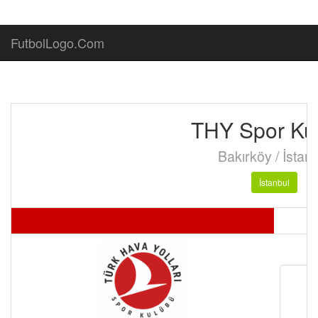
FutbolLogo.Com
THY Spor Ku
Bakırköy / İstan
İstanbul