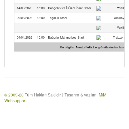
14/03/2026
15:00
Bahçelievler İl Özel İdare Stadı
Yenibo
29/03/2026
13:00
Taşoluk Stadı
Yeniköy 19
Yenibo
04/04/2026
15:00
Bağcılar Mahmutbey Stadı
Trabzon 14
Bu bilgiler
AmatorFutbol.org
© sitesinden temin ed
© 2009-26
Tüm Hakları Saklıdır | Tasarım & yazılım:
MiM
Websupport