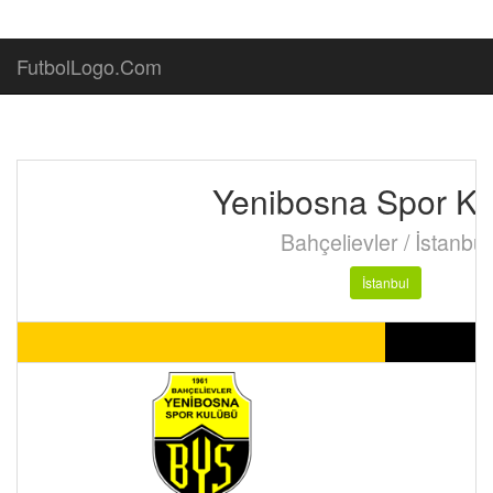
FutbolLogo.Com
Yenibosna Spor Ku
Bahçelievler / İstanbul
İstanbul