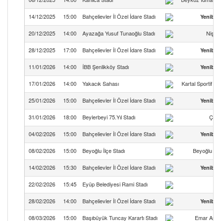
14/12/2025
15:00
Bahçelievler İl Özel İdare Stadı
Yenibo
20/12/2025
14:00
Ayazağa Yusuf Tunaoğlu Stadı
Nişan
28/12/2025
17:00
Bahçelievler İl Özel İdare Stadı
Yenibo
11/01/2026
14:00
İBB Şenlikköy Stadı
Yenibo
17/01/2026
14:00
Yakacık Sahası
Kartal Sportif Faa
25/01/2026
15:00
Bahçelievler İl Özel İdare Stadı
Yenibo
31/01/2026
18:00
Beylerbeyi 75.Yıl Stadı
Çaml
04/02/2026
15:00
Bahçelievler İl Özel İdare Stadı
Yenibo
08/02/2026
15:00
Beyoğlu İlçe Stadı
Beyoğlu Çu
14/02/2026
15:30
Bahçelievler İl Özel İdare Stadı
Yenibo
22/02/2026
15:45
Eyüp Belediyesi Rami Stadı
R
28/02/2026
14:00
Bahçelievler İl Özel İdare Stadı
Yenibo
08/03/2026
15:00
Başıbüyük Tuncay Karartı Stadı
Emar Anad