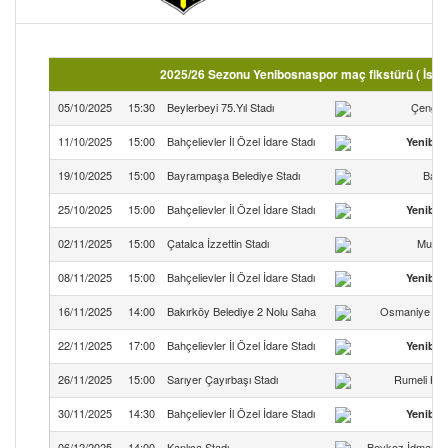
2025/26 Sezonu Yenibosnaspor maç fikstürü ( İsta
05/10/2025
15:30
Beylerbeyi 75.Yıl Stadı
Çengel
11/10/2025
15:00
Bahçelievler İl Özel İdare Stadı
Yenibo
19/10/2025
15:00
Bayrampaşa Belediye Stadı
Bayr
25/10/2025
15:00
Bahçelievler İl Özel İdare Stadı
Yenibo
02/11/2025
15:00
Çatalca İzzettin Stadı
Murat
08/11/2025
15:00
Bahçelievler İl Özel İdare Stadı
Yenibo
16/11/2025
14:00
Bakırköy Belediye 2 Nolu Saha
Osmaniye İsti
22/11/2025
17:00
Bahçelievler İl Özel İdare Stadı
Yenibo
26/11/2025
15:00
Sarıyer Çayırbaşı Stadı
Rumeli Kav
30/11/2025
14:30
Bahçelievler İl Özel İdare Stadı
Yenibo
06/12/2025
14:00
Kanlıca Stadı
Beykoz İdman Y