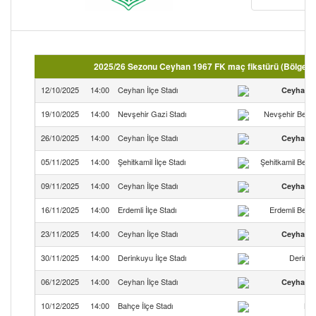
2025/26 Sezonu Ceyhan 1967 FK maç fikstürü (Bölgesel
12/10/2025
14:00
Ceyhan İlçe Stadı
Ceyhan 1
19/10/2025
14:00
Nevşehir Gazi Stadı
Nevşehir Beled
26/10/2025
14:00
Ceyhan İlçe Stadı
Ceyhan 1
05/11/2025
14:00
Şehitkamil İlçe Stadı
Şehitkamil Bele
09/11/2025
14:00
Ceyhan İlçe Stadı
Ceyhan 1
16/11/2025
14:00
Erdemli İlçe Stadı
Erdemli Bele
23/11/2025
14:00
Ceyhan İlçe Stadı
Ceyhan 1
30/11/2025
14:00
Derinkuyu İlçe Stadı
Derink
06/12/2025
14:00
Ceyhan İlçe Stadı
Ceyhan 1
10/12/2025
14:00
Bahçe İlçe Stadı
Ba