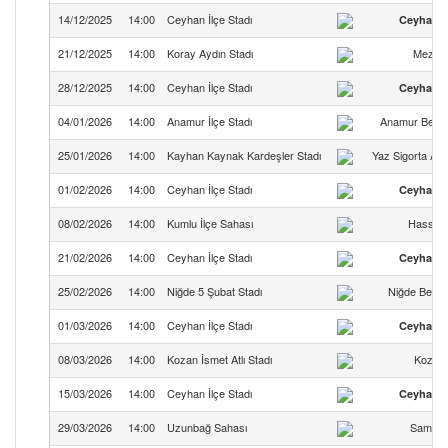
14/12/2025
14:00
Ceyhan İlçe Stadı
Ceyhan 1
21/12/2025
14:00
Koray Aydın Stadı
Mezitli
28/12/2025
14:00
Ceyhan İlçe Stadı
Ceyhan 1
04/01/2026
14:00
Anamur İlçe Stadı
Anamur Beled
25/01/2026
14:00
Kayhan Kaynak Kardeşler Stadı
Yaz Sigorta Ad
01/02/2026
14:00
Ceyhan İlçe Stadı
Ceyhan 1
08/02/2026
14:00
Kumlu İlçe Sahası
Hassa 
21/02/2026
14:00
Ceyhan İlçe Stadı
Ceyhan 1
25/02/2026
14:00
Niğde 5 Şubat Stadı
Niğde Beled
01/03/2026
14:00
Ceyhan İlçe Stadı
Ceyhan 1
08/03/2026
14:00
Kozan İsmet Atlı Stadı
Kozan
15/03/2026
14:00
Ceyhan İlçe Stadı
Ceyhan 1
29/03/2026
14:00
Uzunbağ Sahası
Samand