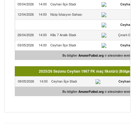
05/04/2026
14:00
Ceyhan İlçe Stadı
Ceyhan 1
12/04/2026
14:00
Nizip İstasyon Sahası
N
Ceyhan 1
26/04/2026
14:00
Kilis 7 Aralık Stadı
Çınarlı Gen
03/05/2026
14:00
Ceyhan İlçe Stadı
Ceyhan 1
Bu bilgiler
AmatorFutbol.org
© sitesinden temin ed
2025/26 Sezonu Ceyhan 1967 FK maç fikstürü (Bölgesel 
09/05/2026
14:00
Ceyhan İlçe Stadı
Ceyhan 19
Bu bilgiler
AmatorFutbol.org
© sitesinden temin ed