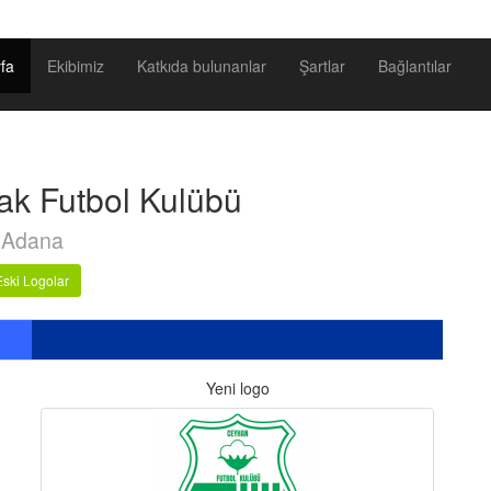
fa
Ekibimiz
Katkıda bulunanlar
Şartlar
Bağlantılar
k Futbol Kulübü
Adana
Eski Logolar
Yeni logo