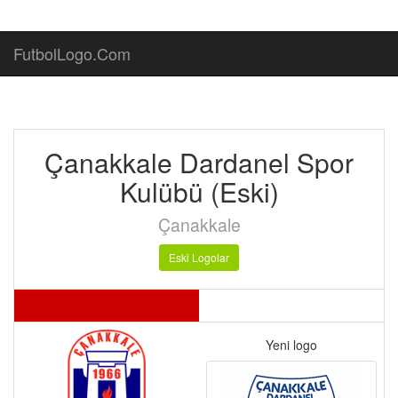
FutbolLogo.Com
Çanakkale Dardanel Spor
Kulübü (Eski)
Çanakkale
Eski Logolar
Yeni logo