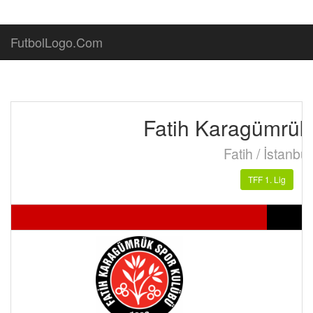
FutbolLogo.Com
Fatih Karagümrük
Fatih / İstanbul
TFF 1. Lig