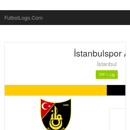
FutbolLogo.Com
İstanbulspor A
İstanbul
TFF 1. Lig