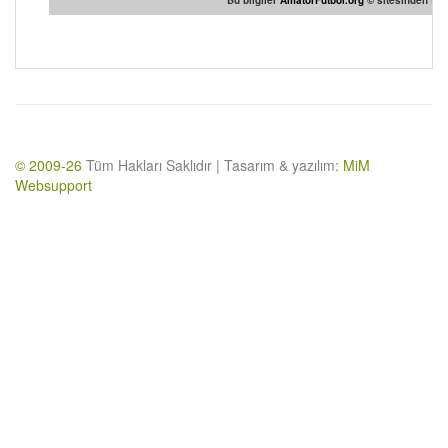
Bu bilgiler
AmatorFutbol.org
© sitesinden temi
© 2009-26
Tüm Hakları Saklıdır | Tasarım & yazılım:
MiM
Websupport