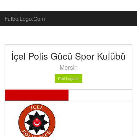
FutbolLogo.Com
İçel Polis Gücü Spor Kulübü
Mersin
Eski Logolar