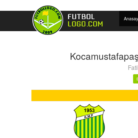
Anasay
Kocamustafapaşa
Fati