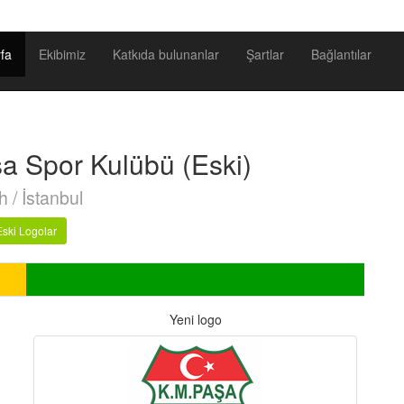
fa
Ekibimiz
Katkıda bulunanlar
Şartlar
Bağlantılar
 Spor Kulübü (Eski)
h / İstanbul
Eski Logolar
Yeni logo