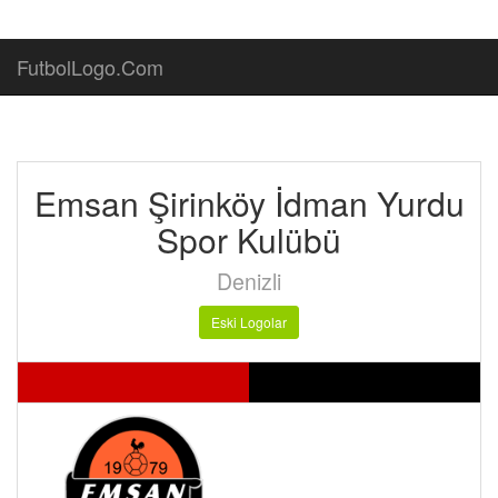
FutbolLogo.Com
Emsan Şirinköy İdman Yurdu
Spor Kulübü
Denizli
Eski Logolar