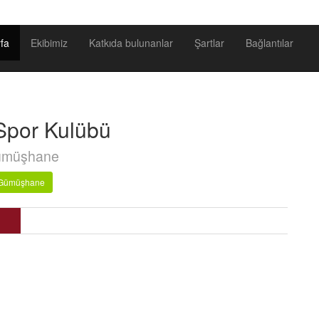
fa
Ekibimiz
Katkıda bulunanlar
Şartlar
Bağlantılar
Spor Kulübü
müşhane
Gümüşhane