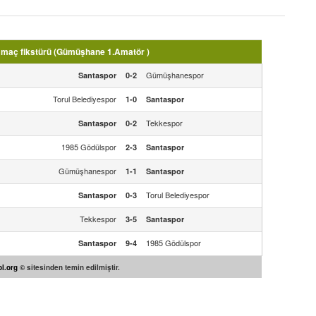
 maç fikstürü (Gümüşhane 1.Amatör )
Gümüşhanespor
Santaspor
0-2
Torul Belediyespor
1-0
Santaspor
Tekkespor
Santaspor
0-2
1985 Gödülspor
2-3
Santaspor
Gümüşhanespor
1-1
Santaspor
Torul Belediyespor
Santaspor
0-3
Tekkespor
3-5
Santaspor
1985 Gödülspor
Santaspor
9-4
l.org
© sitesinden temin edilmiştir.