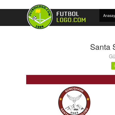
Anasay
Santa 
Gü