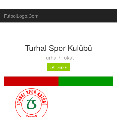
FutbolLogo.Com
Turhal Spor Kulübü
Turhal / Tokat
Eski Logolar