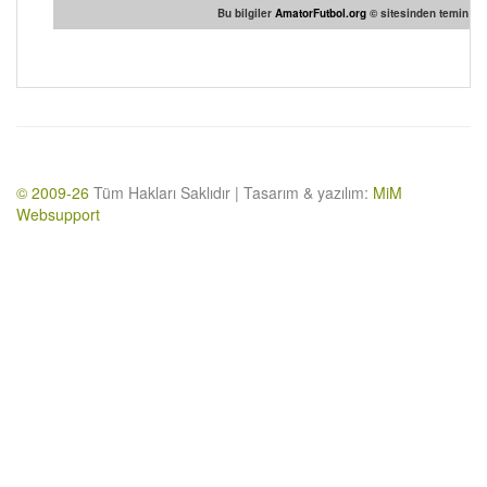
Bu bilgiler
AmatorFutbol.org
© sitesinden temin edi
© 2009-26
Tüm Hakları Saklıdır | Tasarım & yazılım:
MiM
Websupport