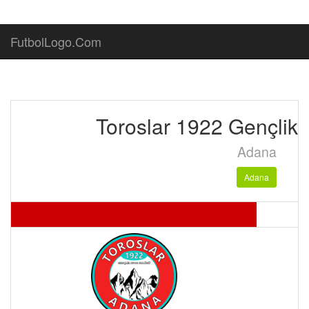
FutbolLogo.Com
Toroslar 1922 Gençlik
Adana
Adana