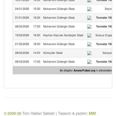
24/01/2026
15:30
Muharrem Gülergin Stadı
Seyhan 
31/01/2026
18:30
Muharrem Gülergin Stadı
Toroslar 1922 
08/02/2026
17:00
Muharrem Gülergin Stadı
Toroslar 1922 
15/02/2026
16:00
Kayhan Kaynak Kardeşler Stadı
Suluca Organiz
21/02/2026
18:00
Muharrem Gülergin Stadı
Toroslar 1922 
28/02/2026
14:00
Kürkçüler Stadı
Sarıçam K
08/03/2026
17:00
Muharrem Gülergin Stadı
Toroslar 1922 
Bu bilgiler
AmatorFutbol.org
© sitesinden tem
© 2009-26
Tüm Hakları Saklıdır | Tasarım & yazılım:
MiM