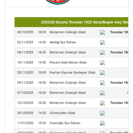
2025/26 Sezonu Toroslar 1922 Gençlikspor maç fikstü
26/10/2025
16:00
Muharrem Gülergin Stadı
Toroslar 1922 
02/11/2025
14:00
Aladağ İlçe Sahası
08/11/2025
16:30
Muharrem Gülergin Stadı
Toroslar 1922 
16/11/2025
14:00
Peyami Safa Maracı Stadı
23/11/2025
19:00
Kayhan Kaynak Kardeşler Stadı
29/11/2025
16:30
Muharrem Gülergin Stadı
Toroslar 1922 
07/12/2025
16:00
Muharrem Gülergin Stadı
Kir
13/12/2025
16:30
Muharrem Gülergin Stadı
Toroslar 1922 
20/12/2025
14:00
Güneyyıldızı Stadı
11/01/2026
15:00
İmamoğlu İlçe Sahası
18/01/2026
16:30
Muharrem Gülergin Stadı
Toroslar 1922 