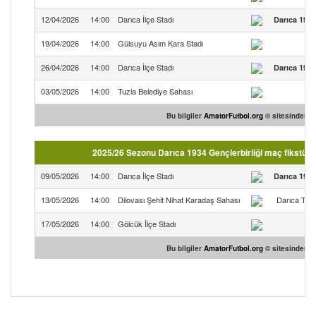
12/04/2026
14:00
Darıca İlçe Stadı
Darıca 1934
19/04/2026
14:00
Gülsuyu Asım Kara Stadı
26/04/2026
14:00
Darıca İlçe Stadı
Darıca 1934
03/05/2026
14:00
Tuzla Belediye Sahası
Tu
Bu bilgiler
AmatorFutbol.org
© sitesinden te
2025/26 Sezonu Darıca 1934 Gençlerbirliği maç fikstürü
09/05/2026
14:00
Darıca İlçe Stadı
Darıca 1934
13/05/2026
14:00
Dilovası Şehit Nihat Karadaş Sahası
Darıca Türk
17/05/2026
14:00
Gölcük İlçe Stadı
Bu bilgiler
AmatorFutbol.org
© sitesinden te