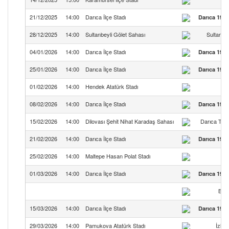
21/12/2025
14:00
Darıca İlçe Stadı
Darıca 1934
28/12/2025
14:00
Sultanbeyli Gölet Sahası
Sultanbe
04/01/2026
14:00
Darıca İlçe Stadı
Darıca 1934
25/01/2026
14:00
Darıca İlçe Stadı
Darıca 1934
01/02/2026
14:00
Hendek Atatürk Stadı
08/02/2026
14:00
Darıca İlçe Stadı
Darıca 1934
15/02/2026
14:00
Dilovası Şehit Nihat Karadaş Sahası
Darıca Türk
21/02/2026
14:00
Darıca İlçe Stadı
Darıca 1934
25/02/2026
14:00
Maltepe Hasan Polat Stadı
01/03/2026
14:00
Darıca İlçe Stadı
Darıca 1934
Bey
15/03/2026
14:00
Darıca İlçe Stadı
Darıca 1934
29/03/2026
14:00
Pamukova Atatürk Stadı
İzlo