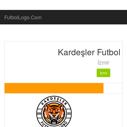
FutbolLogo.Com
Kardeşler Futbol 
İzmir
İzmir