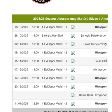
2025/26 Sezonu Ulaşspor maç fikstürü (Sivas 1.Amatör
18/10/2025
15:00
4 Eylülspor Vadisi - 1
Ulaşspor
4
26/10/2025
13:00
Şarkışla İlçe Stadı
Şarkışla Belediyespor
5
02/11/2025
15:00
4 Eylülspor Vadisi - 2
Sivas Gençlerbirliği
0
09/11/2025
13:00
4 Eylülspor Vadisi - 2
Ulaşspor
0
15/11/2025
11:00
4 Eylülspor Vadisi - 1
Sivas DSİ
2
07/12/2025
13:00
4 Eylülspor Vadisi - 1
Altınayspor
1
14/12/2025
12:30
4 Eylülspor Vadisi - 2
Ulaşspor
1
20/12/2025
12:00
4 Eylülspor Vadisi - 1
Ulaşspor
1
Demir Çelik Divriğispor
3
11/01/2026
12:30
4 Eylülspor Vadisi - 2
Ulaşspor
2