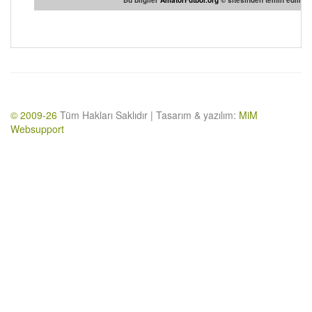
Bu bilgiler
AmatorFutbol.org
© sitesinden temin edilmişt
© 2009-26
Tüm Hakları Saklıdır | Tasarım & yazılım:
MiM
Websupport