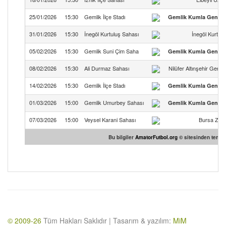
25/01/2026
15:30
Gemlik İlçe Stadı
Gemlik Kumla Gençli
31/01/2026
15:30
İnegöl Kurtuluş Sahası
İnegöl Kurtul
05/02/2026
15:30
Gemlik Suni Çim Saha
Gemlik Kumla Gençli
08/02/2026
15:30
Ali Durmaz Sahası
Nilüfer Altınşehir Gençl
14/02/2026
15:30
Gemlik İlçe Stadı
Gemlik Kumla Gençli
01/03/2026
15:00
Gemlik Umurbey Sahası
Gemlik Kumla Gençli
07/03/2026
15:00
Veysel Karani Sahası
Bursa Zafe
Bu bilgiler
AmatorFutbol.org
© sitesinden temin 
© 2009-26
Tüm Hakları Saklıdır | Tasarım & yazılım:
MiM