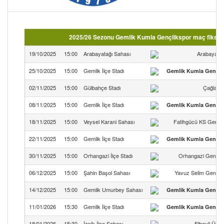
2025/26 Sezonu Gemlik Kumla Gençlikspor maç fikstür
19/10/2025
15:00
Arabayatağı Sahası
Arabayatağ
25/10/2025
15:00
Gemlik İlçe Stadı
Gemlik Kumla Gençli
02/11/2025
15:00
Gülbahçe Stadı
Çağlaya
08/11/2025
15:00
Gemlik İlçe Stadı
Gemlik Kumla Gençli
18/11/2025
15:00
Veysel Karani Sahası
Fatihgücü KS Gençli
22/11/2025
15:00
Gemlik İlçe Stadı
Gemlik Kumla Gençli
30/11/2025
15:00
Orhangazi İlçe Stadı
Orhangazi Gençlerb
06/12/2025
15:00
Şahin Başol Sahası
Yavuz Selim Gençlerb
14/12/2025
15:00
Gemlik Umurbey Sahası
Gemlik Kumla Gençli
11/01/2026
15:30
Gemlik İlçe Stadı
Gemlik Kumla Gençli
18/01/2026
15:30
İznik İlçe Sahası
Elbeyli Üzü