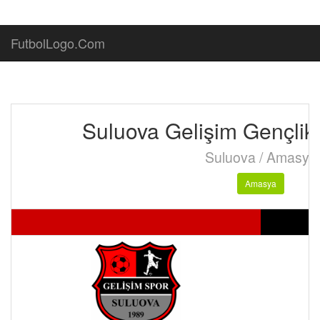
FutbolLogo.Com
Suluova Gelişim Gençlik
Suluova / Amasya
Amasya