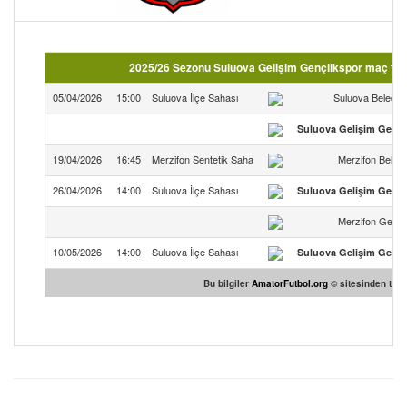
2025/26 Sezonu Suluova Gelişim Gençlikspor maç fik
05/04/2026
15:00
Suluova İlçe Sahası
Suluova Belediy
Suluova Gelişim Gençl
19/04/2026
16:45
Merzifon Sentetik Saha
Merzifon Beled
26/04/2026
14:00
Suluova İlçe Sahası
Suluova Gelişim Gençl
Merzifon Gençler
10/05/2026
14:00
Suluova İlçe Sahası
Suluova Gelişim Gençl
Bu bilgiler
AmatorFutbol.org
© sitesinden temin