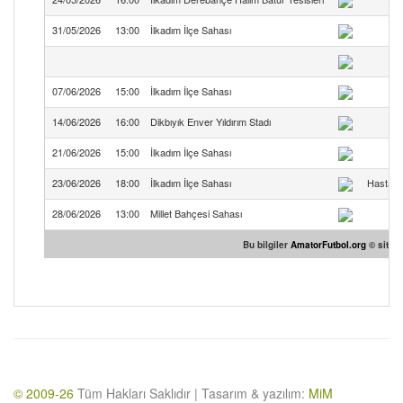
31/05/2026
13:00
İlkadım İlçe Sahası
07/06/2026
15:00
İlkadım İlçe Sahası
14/06/2026
16:00
Dikbıyık Enver Yıldırım Stadı
21/06/2026
15:00
İlkadım İlçe Sahası
23/06/2026
18:00
İlkadım İlçe Sahası
Hastane
28/06/2026
13:00
Millet Bahçesi Sahası
Bu bilgiler
AmatorFutbol.org
© sitesi
© 2009-26
Tüm Hakları Saklıdır | Tasarım & yazılım:
MiM