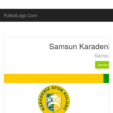
FutbolLogo.Com
Samsun Karadeniz
Samsun
Samsun