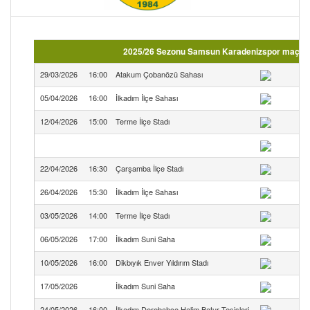
2025/26 Sezonu Samsun Karadenizspor maç fi
29/03/2026
16:00
Atakum Çobanözü Sahası
05/04/2026
16:00
İlkadım İlçe Sahası
12/04/2026
15:00
Terme İlçe Stadı
22/04/2026
16:30
Çarşamba İlçe Stadı
26/04/2026
15:30
İlkadım İlçe Sahası
03/05/2026
14:00
Terme İlçe Stadı
T
06/05/2026
17:00
İlkadım Suni Saha
10/05/2026
16:00
Dikbıyık Enver Yıldırım Stadı
17/05/2026
İlkadım Suni Saha
24/05/2026
16:00
İlkadım Derebahçe Halim Batur Tesisleri