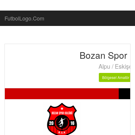
FutbolLogo.Com
Bozan Spor K
Alpu / Eskişeh
Bölgesel Amatör Li