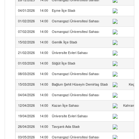
04/01/2026
14:00
Eşme İlçe Stadı
01/02/2026
14:00
Osmangazi Üniversitesi Sahası
07/02/2026
14:00
Osmangazi Üniversitesi Sahası
15/02/2026
14:00
Gemlik İlçe Stadı
21/02/2026
14:00
Üniversite Evleri Sahası
01/03/2026
14:00
Söğüt İlçe Stadı
08/03/2026
14:00
Osmangazi Üniversitesi Sahası
15/03/2026
14:00
Bağlum Şehit Hüseyin Demirtaş Stadı
Keçiö
04/04/2026
14:00
Osmangazi Üniversitesi Sahası
12/04/2026
14:00
Kazan İlçe Sahası
Kahramank
19/04/2026
14:00
Üniversite Evleri Sahası
26/04/2026
14:00
Tavşanlı Ada Stadı
T
03/05/2026
14:00
Osmangazi Üniversitesi Sahası