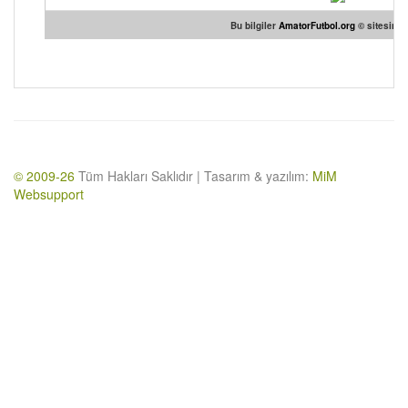
Bu bilgiler
AmatorFutbol.org
© sitesinden
© 2009-26
Tüm Hakları Saklıdır | Tasarım & yazılım:
MiM
Websupport