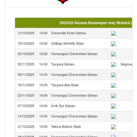
2025/26 Sezonu Bozanspor maç fikstürü (Bö
12/10/2025
14:00
Üniversite Evleri Sahası
19/10/2025
14:00
Gölbaşı Sentetik Stadı
25/10/2025
14:00
Osmangazi Üniversitesi Sahası
02/11/2025
14:00
Tavşanlı Sahası
Negmar Tav
09/11/2025
14:00
Osmangazi Üniversitesi Sahası
16/11/2025
14:00
Tavşanlı Ada Stadı
TKİ
23/11/2025
14:00
Osmangazi Üniversitesi Sahası
07/12/2025
14:00
İznik İlçe Sahası
14/12/2025
14:00
Osmangazi Üniversitesi Sahası
21/12/2025
14:00
Yalova Atatürk Stadı
28/12/2025
14:00
Osmangazi Üniversitesi Sahası