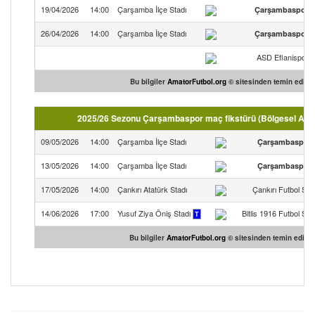
19/04/2026
14:00
Çarşamba İlçe Stadı
Çarşambaspor
26/04/2026
14:00
Çarşamba İlçe Stadı
Çarşambaspor
ASD Eflanispor
Bu bilgiler
AmatorFutbol.org
© sitesinden temin edilmiş
2025/26 Sezonu Çarşambaspor maç fikstürü (Bölgesel Amat
09/05/2026
14:00
Çarşamba İlçe Stadı
Çarşambaspor
13/05/2026
14:00
Çarşamba İlçe Stadı
Çarşambaspor
17/05/2026
14:00
Çankırı Atatürk Stadı
Çankırı Futbol SK
14/06/2026
17:00
Yusuf Ziya Öniş Stadı
Bitlis 1916 Futbol SK
T
Bu bilgiler
AmatorFutbol.org
© sitesinden temin edilmiş