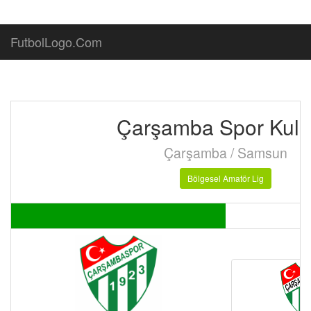
FutbolLogo.Com
Çarşamba Spor Kul
Çarşamba / Samsun
Bölgesel Amatör Lig
E