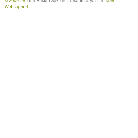
© 2009-26
Tüm Hakları Saklıdır | Tasarım & yazılım:
MiM
Websupport