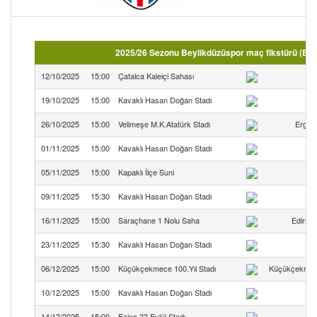
2025/26 Sezonu Beylikdüzüspor maç fikstürü (Böl
12/10/2025
15:00
Çatalca Kaleiçi Sahası
19/10/2025
15:00
Kavaklı Hasan Doğan Stadı
B
26/10/2025
15:00
Velimeşe M.K.Atatürk Stadı
Ergen
01/11/2025
15:00
Kavaklı Hasan Doğan Stadı
B
05/11/2025
15:00
Kapaklı İlçe Suni
09/11/2025
15:30
Kavaklı Hasan Doğan Stadı
B
16/11/2025
15:00
Saraçhane 1 Nolu Saha
Edirne 
23/11/2025
15:30
Kavaklı Hasan Doğan Stadı
B
06/12/2025
15:00
Küçükçekmece 100.Yıl Stadı
Küçükçekmec
10/12/2025
15:00
Kavaklı Hasan Doğan Stadı
B
14/12/2025
15:00
Ezine 22 Eylül Stadı