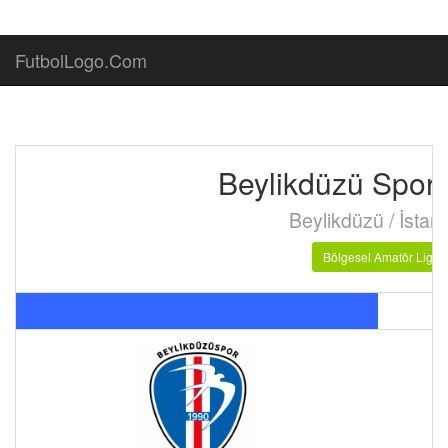
FutbolLogo.Com
Beylikdüzü Spor
Beylikdüzü / İstan
Bölgesel Amatör Lig