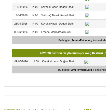
12/04/2026
14:00
Kavaklı Hasan Doğan Stadı
B
19/04/2026
14:00
Tekirdağ Namık Kemal Stadı
26/04/2026
14:00
Kavaklı Hasan Doğan Stadı
B
03/05/2026
14:00
Ergene(Marmaracık)Suni
Bu bilgiler
AmatorFutbol.org
© sitesinden te
2025/26 Sezonu Beylikdüzüspor maç fikstürü (Bölg
09/05/2026
14:00
Kavaklı Hasan Doğan Stadı
Be
Bu bilgiler
AmatorFutbol.org
© sitesinden te