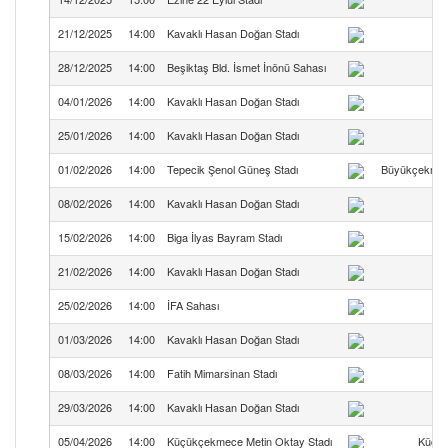
21/12/2025
14:00
Kavaklı Hasan Doğan Stadı
B
28/12/2025
14:00
Beşiktaş Bld. İsmet İnönü Sahası
Le
04/01/2026
14:00
Kavaklı Hasan Doğan Stadı
B
25/01/2026
14:00
Kavaklı Hasan Doğan Stadı
B
01/02/2026
14:00
Tepecik Şenol Güneş Stadı
Büyükçekmec
08/02/2026
14:00
Kavaklı Hasan Doğan Stadı
B
15/02/2026
14:00
Biga İlyas Bayram Stadı
21/02/2026
14:00
Kavaklı Hasan Doğan Stadı
B
25/02/2026
14:00
İFA Sahası
01/03/2026
14:00
Kavaklı Hasan Doğan Stadı
B
08/03/2026
14:00
Fatih Mimarsinan Stadı
29/03/2026
14:00
Kavaklı Hasan Doğan Stadı
B
05/04/2026
14:00
Küçükçekmece Metin Oktay Stadı
Küçük