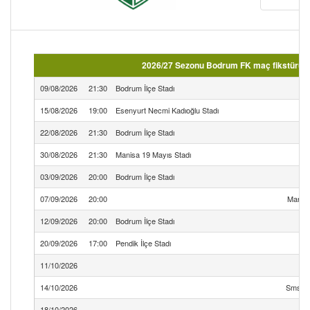
2026/27 Sezonu Bodrum FK maç fikstürü ( 
09/08/2026
21:30
Bodrum İlçe Stadı
B
15/08/2026
19:00
Esenyurt Necmi Kadıoğlu Stadı
İ
22/08/2026
21:30
Bodrum İlçe Stadı
B
30/08/2026
21:30
Manisa 19 Mayıs Stadı
03/09/2026
20:00
Bodrum İlçe Stadı
B
07/09/2026
20:00
Mardin
12/09/2026
20:00
Bodrum İlçe Stadı
B
20/09/2026
17:00
Pendik İlçe Stadı
11/10/2026
B
14/10/2026
Sms Gr
18/10/2026
B