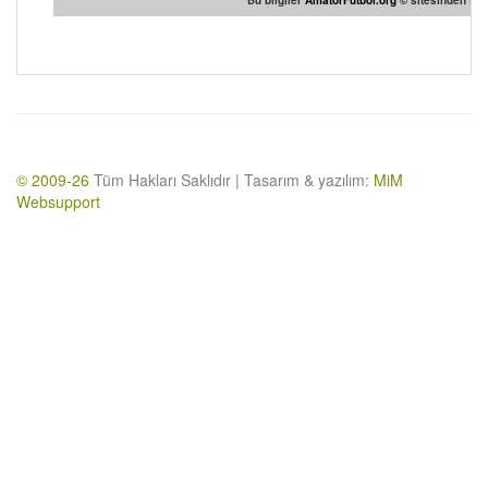
Bu bilgiler
AmatorFutbol.org
© sitesinden temi
© 2009-26
Tüm Hakları Saklıdır | Tasarım & yazılım:
MiM
Websupport