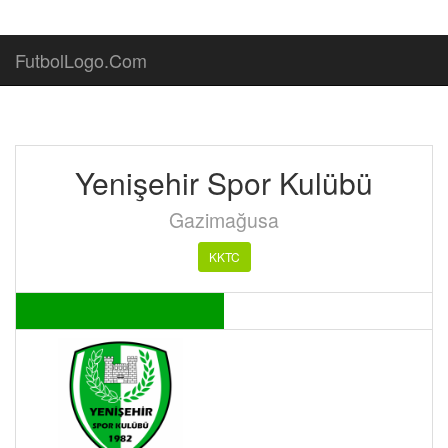
FutbolLogo.Com
Yenişehir Spor Kulübü
Gazimağusa
KKTC