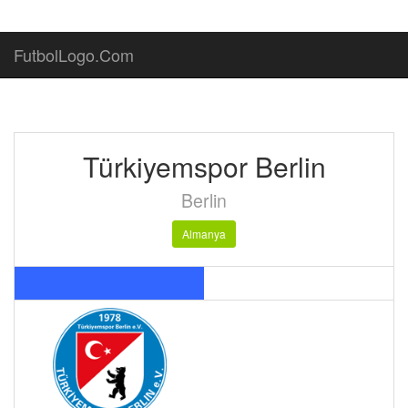
FutbolLogo.Com
Türkiyemspor Berlin
Berlin
Almanya