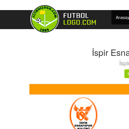
Anasay
İspir Esn
İspi