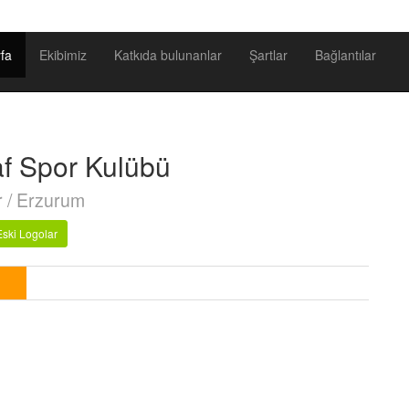
fa
Ekibimiz
Katkıda bulunanlar
Şartlar
Bağlantılar
af Spor Kulübü
r / Erzurum
Eski Logolar